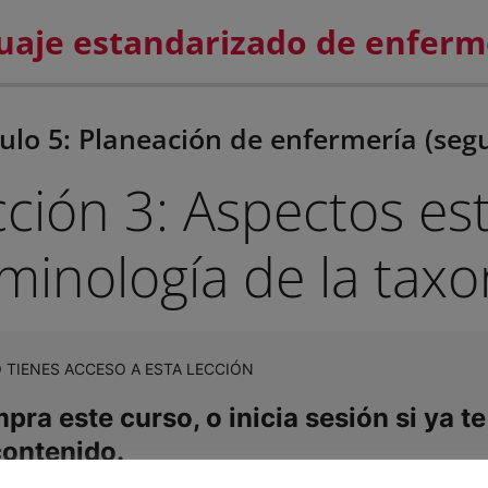
lo 5: Planeación de enfermería (seg
ción 3: Aspectos est
minología de la tax
 TIENES ACCESO A ESTA LECCIÓN
ra este curso, o inicia sesión si ya te
contenido.