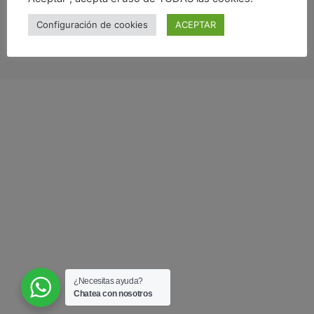
Comprar curso
colaboración
Configuración de cookies
ACEPTAR
9 lecciones, 6 cuestionarios
Inicia sesión
Módulo 7: Evaluación
Introducción al módulo 7
Lección 1: La evaluación una etapa transversal del
proceso enfermero
Lección 2: Contextualización de los pasos de la
evaluación
Lección 3: Paso 1. – Análisis de los resultados obtenidos
con los esperados
Lección 4: Paso 2.- Identificación de las variables que
afectan el logro de los resultados esperados
Lección 5: Paso 3.- Toma de decisiones respecto al plan
¿Necesitas ayuda?
de intervenciones
Chatea con nosotros
Lección 6: El PAE como evidencia legal del cuidado