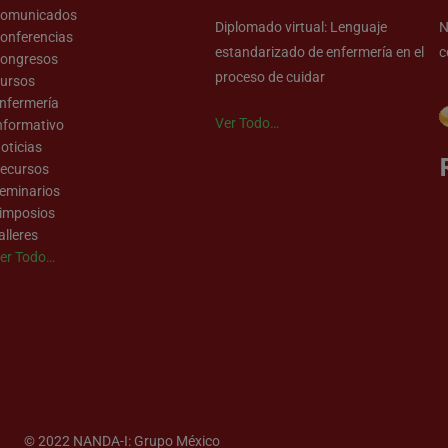
omunicados
Diplomado virtual: Lenguaje
N
onferencias
estandarizado de enfermería en el
c
ongresos
proceso de cuidar
ursos
nfermería
Ver Todo…
nformativo
oticias
ecursos
eminarios
imposios
alleres
er Todo…
© 2022 NANDA-I: Grupo México