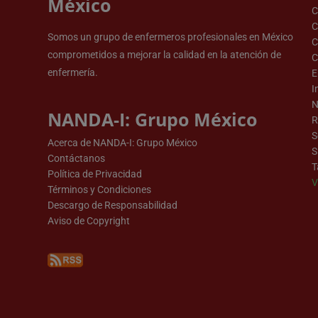
México
C
C
Somos un grupo de enfermeros profesionales en México
C
comprometidos a mejorar la calidad en la atención de
C
enfermería.
E
I
N
NANDA-I: Grupo México
R
S
Acerca de NANDA-I: Grupo México
S
Contáctanos
T
Política de Privacidad
V
Términos y Condiciones
Descargo de Responsabilidad
Aviso de Copyright