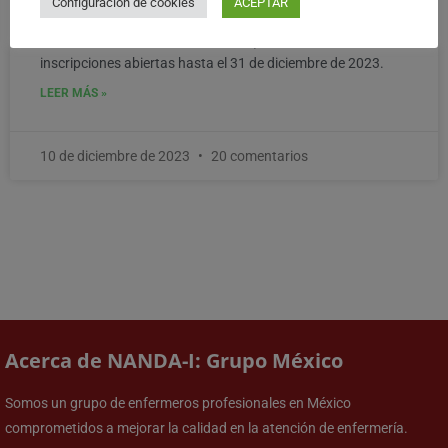
Configuración de cookies
ACEPTAR
El Diplomado Virtual: Lenguaje Estandarizado de
Enfermería en el Proceso de Cuidar, tendrá sus
inscripciones abiertas hasta el 31 de diciembre de 2023.
LEER MÁS »
10 de diciembre de 2023
20 comentarios
Acerca de NANDA-I: Grupo México
Somos un grupo de enfermeros profesionales en México
comprometidos a mejorar la calidad en la atención de enfermería.