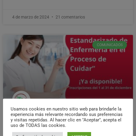
4 de marzo de 2024
21 comentarios
COMUNICADOS
Usamos cookies en nuestro sitio web para brindarle la
experiencia más relevante recordando sus preferencias
Únete a Nuestro Innovador
y visitas repetidas. Al hacer clic en "Aceptar", acepta el
Diplomado Virtual de Lenguaje
uso de TODAS las cookies.
Estandarizado – Inscripciones
Abiertas para Diciembre 2023