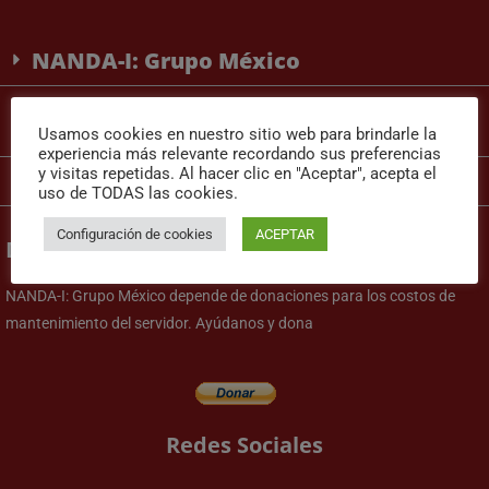
NANDA-I: Grupo México
Categorías
Usamos cookies en nuestro sitio web para brindarle la
experiencia más relevante recordando sus preferencias
y visitas repetidas. Al hacer clic en "Aceptar", acepta el
Cursos
uso de TODAS las cookies.
Configuración de cookies
ACEPTAR
Donaciones
NANDA-I: Grupo México depende de donaciones para los costos de
mantenimiento del servidor. Ayúdanos y dona
Redes Sociales