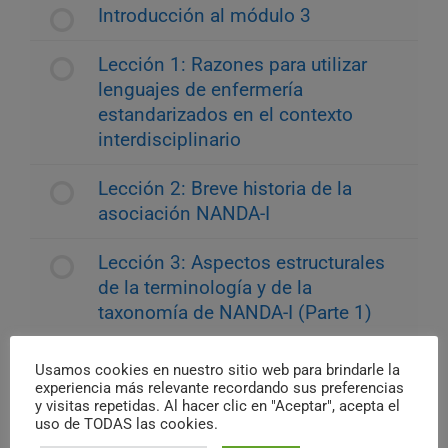
Introducción al módulo 3
Lección 1: Razones para utilizar
lenguajes de enfermería
estandarizados en el contexto
interdisciplinario
Lección 2: Breve historia de la
asociación NANDA-I
Lección 3: Aspectos estructurales
de la terminología y de la
taxonomía de NANDA-I (Parte 1)
Lección 4: Definición del
Usamos cookies en nuestro sitio web para brindarle la
diagnóstico de enfermería de
experiencia más relevante recordando sus preferencias
y visitas repetidas. Al hacer clic en "Aceptar", acepta el
NANDA-I
uso de TODAS las cookies.